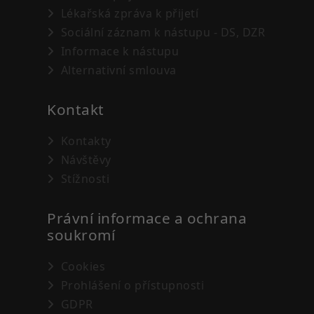
Lékařská zpráva k přijetí
Sociální záznam k nástupu - DS, DZR
Informace k nástupu
Alternativní smlouva
Kontakt
Kontakty
Návštěvy
Stížnosti
Právní informace a ochrana
soukromí
Cookies
Prohlášení o přístupnosti
GDPR