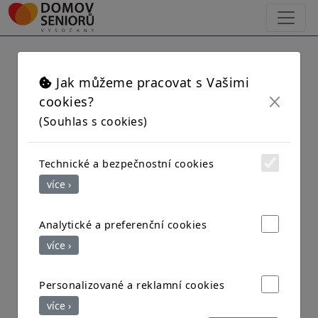
×
Strava na pokojích z
Jak můžeme pracovat s Vašimi
cookies?
(Souhlas s cookies)
technických důvodů
Technické a bezpečnostní cookies
Vážené rodiny,
více ›
z technických důvodů (úprav) kuchyně ve
dnech 20.10.2025 a 21.10.2025 bude provoz
Analytické a preferenční cookies
kuchyně a jídelny pro klienty dočasně omezen.
více ›
Klientům Domova bude podávána strava na
Personalizované a reklamní cookies
pokojích. Strava částečně bude dovážena z
více ›
jiného domova po dobu 2 dnů.