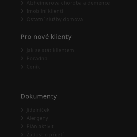
Alzheimerova choroba a demence
Imobilní klienti
Ostatní služby domova
Pro nové klienty
Jak se stát klientem
Poradna
Ceník
Dokumenty
Jídelníček
Alergeny
Plán aktivit
Žádost o přijetí