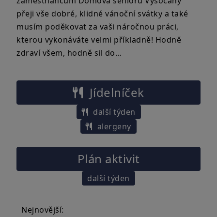
zaměstnancům Domova seniorů Vysočany
přeji vše dobré, klidné vánoční svátky a také
musím poděkovat za vaši náročnou práci,
kterou vykonáváte velmi příkladně! Hodně
zdraví všem, hodně sil do…
Jídelníček
další týden
alergeny
Plán aktivit
další týden
Nejnovější: