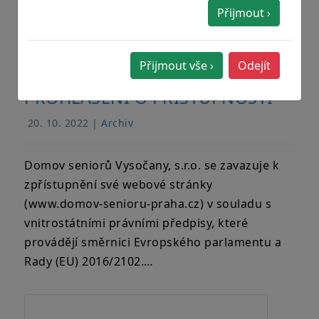
Přijmout ›
Přijmout vše ›
Odejít
PROHLÁŠENÍ O PŘÍSTUPNOSTI
20. 10. 2022 |
Archiv
Domov seniorů Vysočany, s.r.o. se zavazuje k
zpřístupnění své webové stránky
(www.domov-senioru-praha.cz) v souladu s
vnitrostátními právními předpisy, které
provádějí směrnici Evropského parlamentu a
Rady (EU) 2016/2102.…