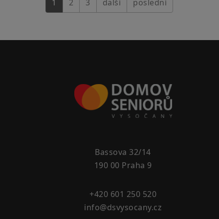
1
2
3
další
poslední
Bassova 32/14
190 00 Praha 9
+420 601 250 520
info@dsvysocany.cz