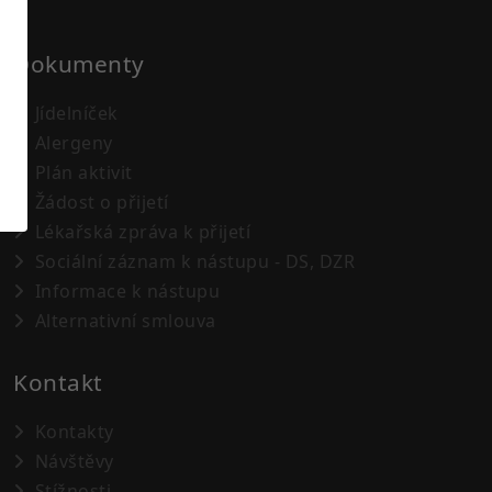
Dokumenty
Jídelníček
Alergeny
Plán aktivit
Žádost o přijetí
Lékařská zpráva k přijetí
Sociální záznam k nástupu - DS, DZR
Informace k nástupu
Alternativní smlouva
Kontakt
Kontakty
Návštěvy
Stížnosti