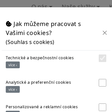
O nás
Naše služby
Přihlášení uživatele
Jak můžeme pracovat s
Vašimi cookies?
(Souhlas s cookies)
Username:
Technické a bezpečnostní cookies
Password:
více ›
Analytické a preferenční cookies
více ›
Zapoměli jste heslo?
Personalizované a reklamní cookies