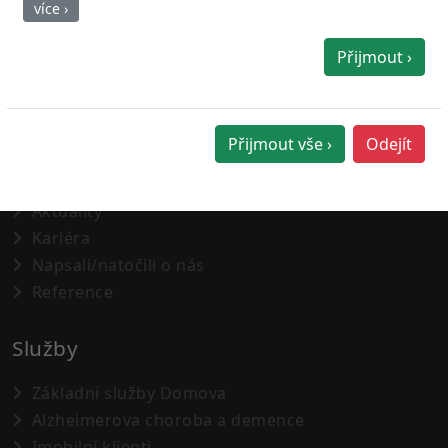
více ›
O nás
Přijmout ›
O nás
Náš tým
Přijmout vše ›
Odejít
Lokalita
Fotogalerie
Aktuality
Kariéra
Napsali/natočili o nás
Reference
Služby
Základní služby Domova
Alzheimerova choroba a demence
Imobilní klienti