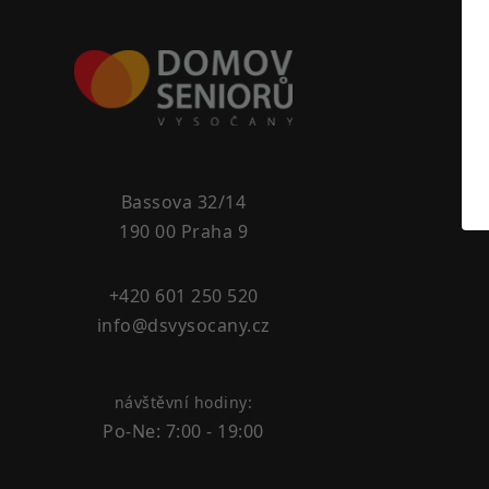
Bassova 32/14
190 00 Praha 9
+420 601 250 520
info@dsvysocany.cz
návštěvní hodiny:
Po-Ne: 7:00 - 19:00