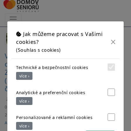
Aktuality
Jak můžeme pracovat s Vašimi
cookies?
(Souhlas s cookies)
Výlet
do
Technické a bezpečnostní cookies
ZOO
více ›
(1.
část)
Analytické a preferenční cookies
25.
více ›
05.
2026 |
Personalizované a reklamní cookies
Aktuality
více ›