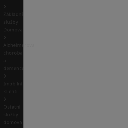
Základní
služby
Domova
Alzheimerova
choroba
a
demence
Imobilní
klienti
Ostatní
služby
domova