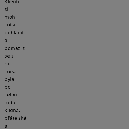
Klienti
si
mohli
Luisu
pohladit
a
pomazlit
se s
ní.
Luisa
byla
po
celou
dobu
klidná,
přátelská
a