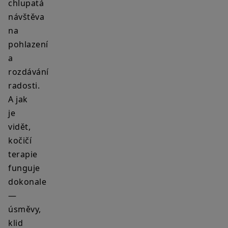
chlupatá
návštěva
na
pohlazení
a
rozdávání
radosti.
A jak
je
vidět,
kočičí
terapie
funguje
dokonale
—
úsměvy,
klid