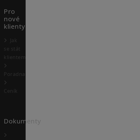
Pro
nové
klienty
Jak
se stát
klientem
Poradna
Ceník
Dokumenty