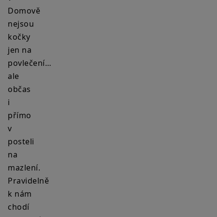
Domově
nejsou
kočky
jen na
povlečení…
ale
občas
i
přímo
v
posteli
na
mazlení.
Pravidelně
k nám
chodí