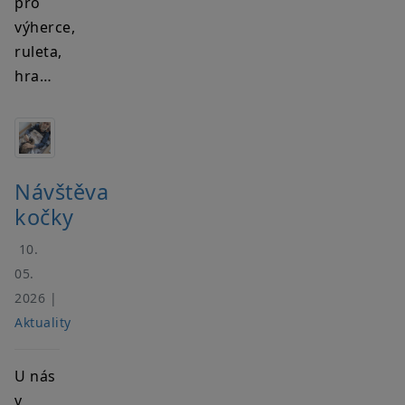
pro
výherce,
ruleta,
hra…
Návštěva
kočky
10.
05.
2026 |
Aktuality
U nás
v