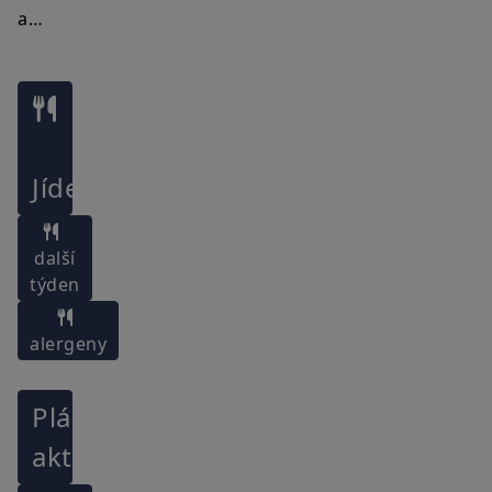
a…
Jídelníček
další
týden
alergeny
Plán
aktivit