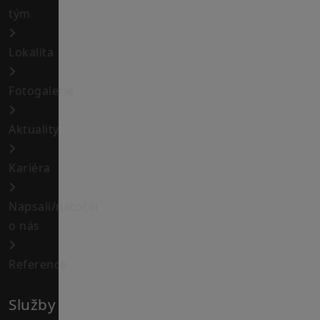
tým
Lokalita
Fotogalerie
Aktuality
Kariéra
Napsali/natočili
o nás
Reference
Služby