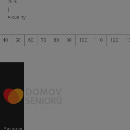
2026
|
Aktuality
40
50
60
70
80
90
100
110
120
1
Bassova