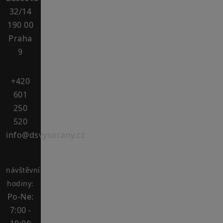
32/14
190 00
Praha
9
+420
601
250
520
info@dsvysocany.cz
návštěvní
hodiny:
Po-Ne:
7:00 -