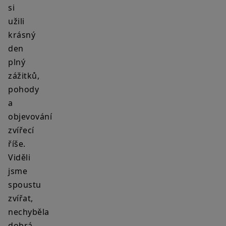
si
užili
krásný
den
plný
zážitků,
pohody
a
objevování
zvířecí
říše.
Viděli
jsme
spoustu
zvířat,
nechyběla
dobrá