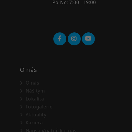
Po-Ne: 7:00 - 19:00
O nás
O nás
Náš tým
Lokalita
Fotogalerie
Aktuality
Kariéra
Napsali/natočili o nás