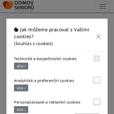
×
Květnová oslava
Jak můžeme pracovat s Vašimi
cookies?
(Souhlas s cookies)
narozenin
Technické a bezpečnostní cookies
Ani v minulém měsíci jsme nezapomněli na
více ›
všechny klienty, kteří se narodili v měsíci
květen. Oslavili jsme jejich narozeniny, jak se
Analytické a preferenční cookies
patří
Nechybělo dobré občerstvení ani
více ›
dárečky
Personalizované a reklamní cookies
více ›