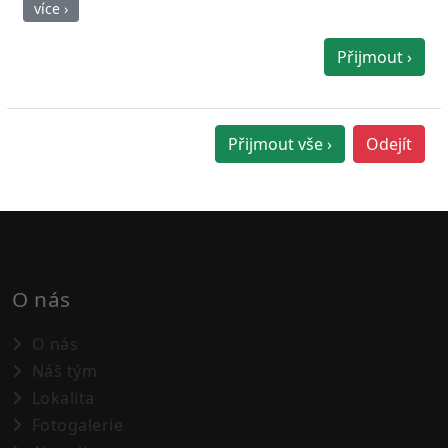
více ›
Přijmout ›
Přijmout vše ›
Odejít
O nás
O nás
Náš tým
Lokalita
Fotogalerie