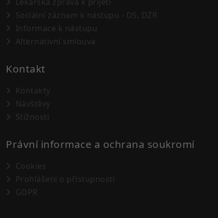
Lékařská zpráva k přijetí
Sociální záznam k nástupu - DS, DZR
Informace k nástupu
Alternativní smlouva
Kontakt
Kontakty
Návštěvy
Stížnosti
Právní informace a ochrana soukromí
Cookies
Prohlášení o přístupnosti
GDPR