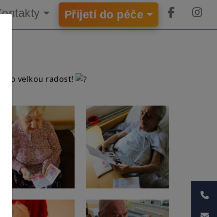
×
Kontakty
Přijetí do péče
m to velkou radost!